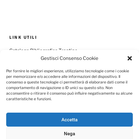
LINK UTILI
Catalogo Bibliografico Trentino
Gestisci Consenso Cookie
Provincia Francescana S. Antonio
Per fornire le migliori esperienze, utilizziamo tecnologie come i cookie
per memorizzare e/o accedere alle informazioni del dispositivo. Il
consenso a queste tecnologie ci permetterà di elaborare dati come il
comportamento di navigazione o ID unici su questo sito. Non
Cookie Policy
Privacy Policy
acconsentire o ritirare il consenso può influire negativamente su alcune
caratteristiche e funzioni.
Scarica il Modulo per l'Informativa Privacy
Accetta
Nega
Facebook
Email