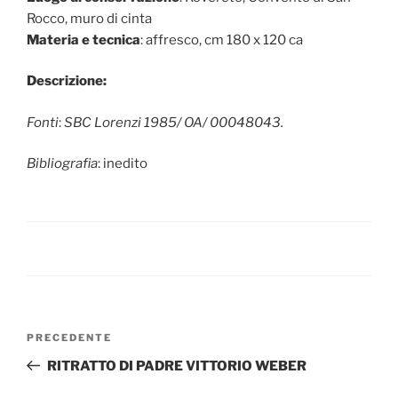
Rocco, muro di cinta
Materia e tecnica
: affresco, cm 180 x 120 ca
Descrizione:
Fonti
:
SBC Lorenzi 1985/ OA/ 00048043.
Bibliografia
: inedito
Navigazione
Articolo
PRECEDENTE
articoli
precedente:
RITRATTO DI PADRE VITTORIO WEBER