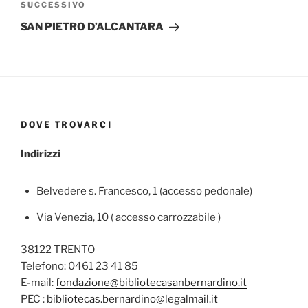
Articolo
SUCCESSIVO
successivo
SAN PIETRO D’ALCANTARA
DOVE TROVARCI
Indirizzi
Belvedere s. Francesco, 1 (accesso pedonale)
Via Venezia, 10 ( accesso carrozzabile )
38122 TRENTO
Telefono: 0461 23 41 85
E-mail:
fondazione@bibliotecasanbernardino.it
PEC :
bibliotecas.bernardino@legalmail.it