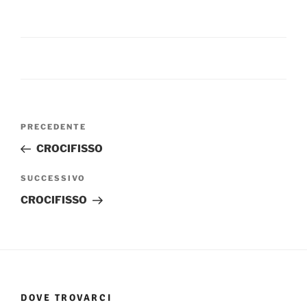
Navigazione
Articolo
PRECEDENTE
articoli
precedente:
CROCIFISSO
Articolo
SUCCESSIVO
successivo
CROCIFISSO
DOVE TROVARCI